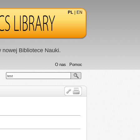
PL
|
EN
nowej Bibliotece Nauki.
O nas
Pomoc
test