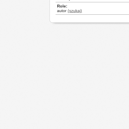
Role
autor
(szukaj)