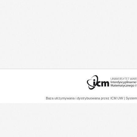
Baza utrzymywana i dystrybuowana przez
ICM UW
| System