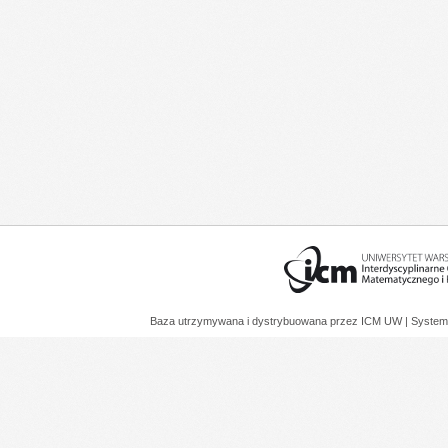
Baza utrzymywana i dystrybuowana przez
ICM UW
| System