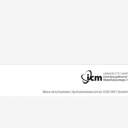
Baza utrzymywana i dystrybuowana przez
ICM UW
| System