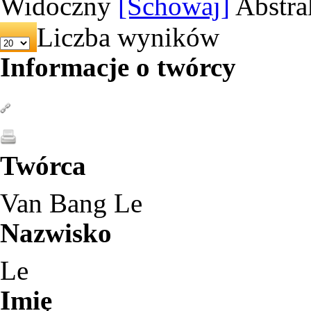
Widoczny
[Schowaj]
Abstra
Liczba wyników
Informacje o twórcy
Twórca
Van Bang Le
Nazwisko
Le
Imię