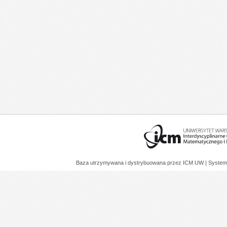
Baza utrzymywana i dystrybuowana przez
ICM UW
| System