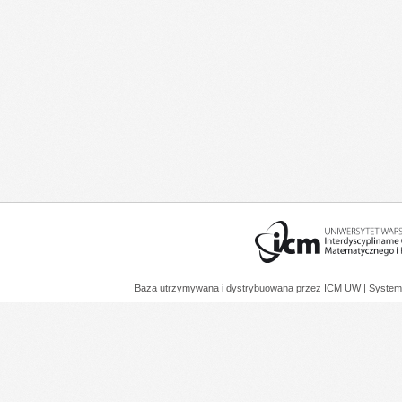
Baza utrzymywana i dystrybuowana przez
ICM UW
| System