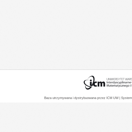
Baza utrzymywana i dystrybuowana przez
ICM UW
| System