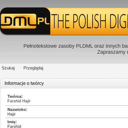
Pełnotekstowe zasoby PLDML oraz innych baz
Zapraszamy
Szukaj
Przeglądaj
Informacje o twórcy
Twórca
Farshid Hajir
Nazwisko
Hajir
Imię
Farshid