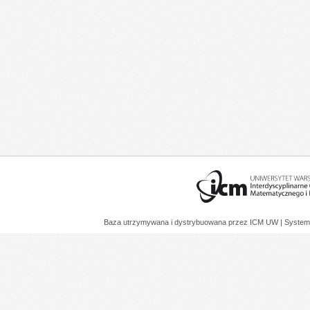
Baza utrzymywana i dystrybuowana przez
ICM UW
| System