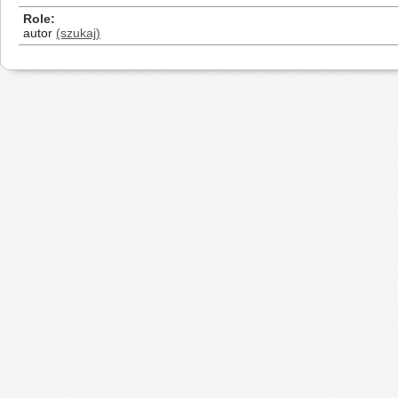
Role
autor
(szukaj)