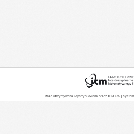
Baza utrzymywana i dystrybuowana przez
ICM UW
| System