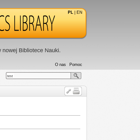
PL
|
EN
nowej Bibliotece Nauki.
O nas
Pomoc
test