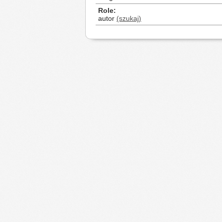
Role
autor
(szukaj)