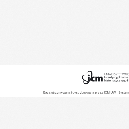
Baza utrzymywana i dystrybuowana przez
ICM UW
| System