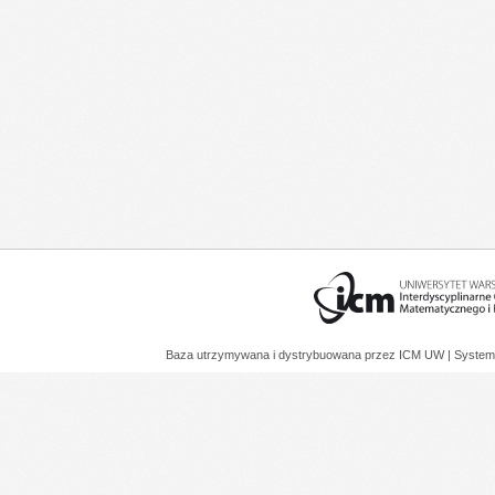
Baza utrzymywana i dystrybuowana przez
ICM UW
| System