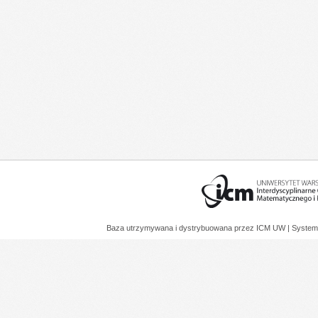
Baza utrzymywana i dystrybuowana przez
ICM UW
| System