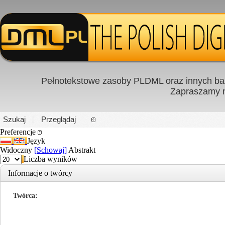
Pełnotekstowe zasoby PLDML oraz innych baz
Zapraszamy
PL
|
EN
Szukaj
Przeglądaj
Preferencje
Język
Widoczny
[Schowaj]
Abstrakt
Liczba wyników
Informacje o twórcy
Twórca