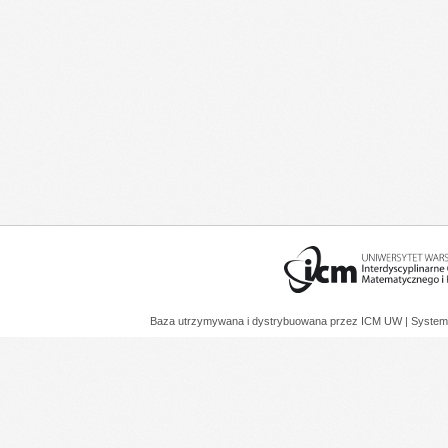
Baza utrzymywana i dystrybuowana przez
ICM UW
| System