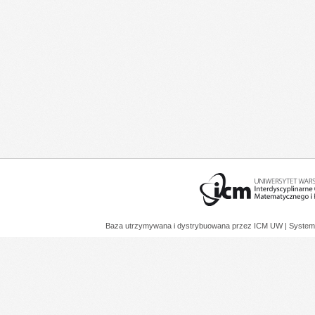
Baza utrzymywana i dystrybuowana przez
ICM UW
| System