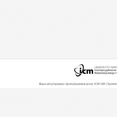
Baza utrzymywana i dystrybuowana przez
ICM UW
| System