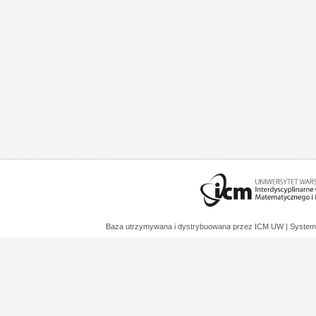
Baza utrzymywana i dystrybuowana przez
ICM UW
| System