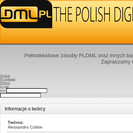
Pełnotekstowe zasoby PLDML oraz innych baz
Zapraszamy
Szukaj
Przeglądaj
Pomoc
O nas
test
Informacje o twórcy
Twórca
Alessandro Cobbe