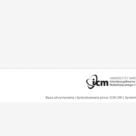
Baza utrzymywana i dystrybuowana przez
ICM UW
| System