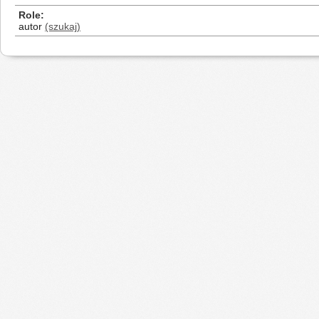
Role
autor
(szukaj)