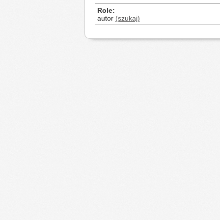
Role
autor
(szukaj)