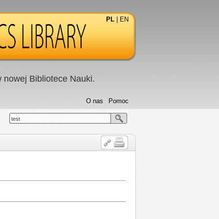
PL
|
EN
nowej Bibliotece Nauki.
O nas
Pomoc
test