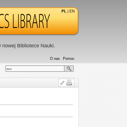
PL
|
EN
nowej Bibliotece Nauki.
O nas
Pomoc
test