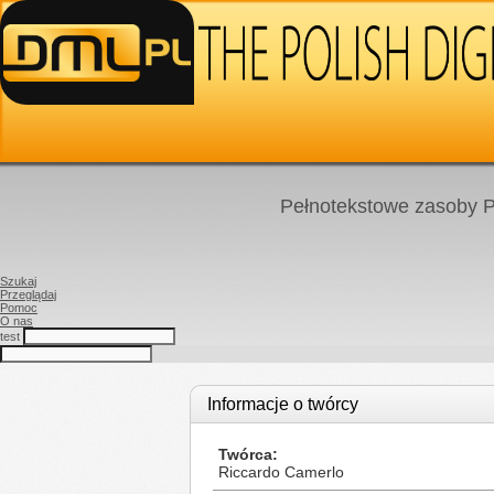
Pełnotekstowe zasoby P
Szukaj
Przeglądaj
Pomoc
O nas
test
Informacje o twórcy
Twórca
Riccardo Camerlo