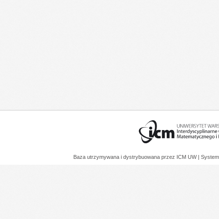
Baza utrzymywana i dystrybuowana przez
ICM UW
| System