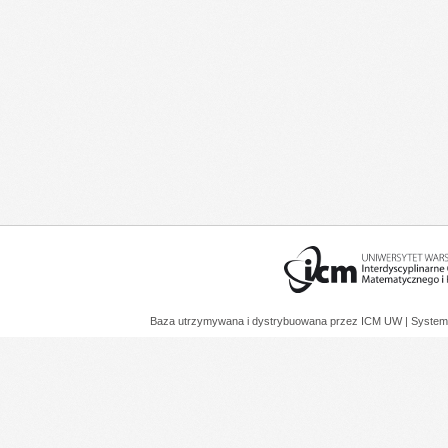
Baza utrzymywana i dystrybuowana przez
ICM UW
| System