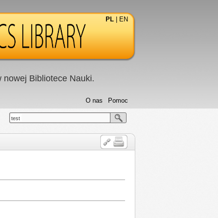
PL
|
EN
nowej Bibliotece Nauki.
O nas
Pomoc
test