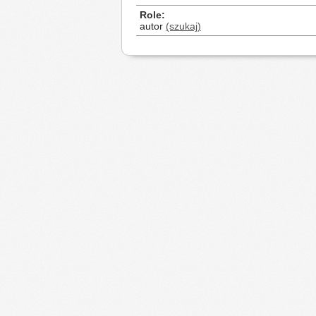
Role
autor
(szukaj)