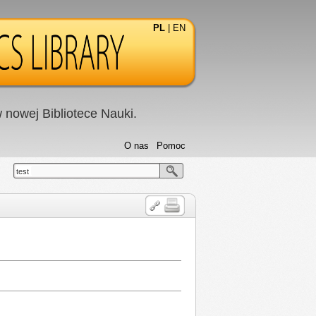
PL
|
EN
nowej Bibliotece Nauki.
O nas
Pomoc
test