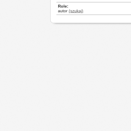
Role
autor
(szukaj)