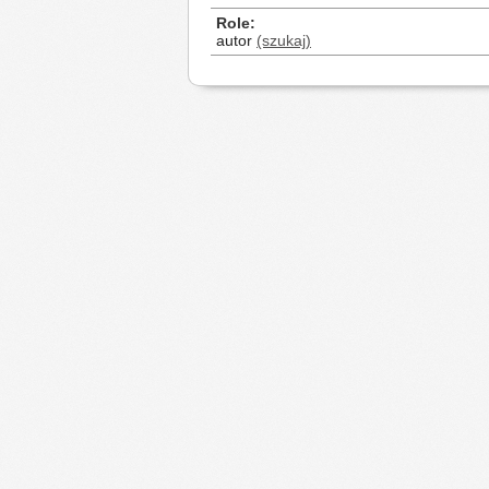
Role
autor
(szukaj)