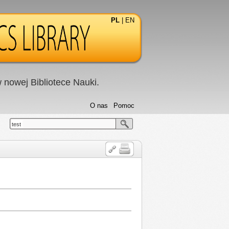
PL
|
EN
nowej Bibliotece Nauki.
O nas
Pomoc
test