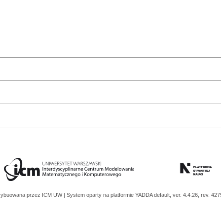
trybuowana przez
ICM UW
| System oparty na platformie
YADDA
default, ver. 4.4.26, rev. 42