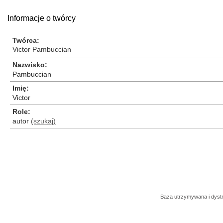
Informacje o twórcy
Twórca
Victor Pambuccian
Nazwisko
Pambuccian
Imię
Victor
Role
autor
(szukaj)
Baza utrzymywana i dys