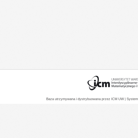
Baza utrzymywana i dystrybuowana przez
ICM UW
| System