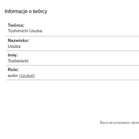
Informacje o twórcy
Twórca
Toshimichi Usuba
Nazwisko
Usuba
Imię
Toshimichi
Role
autor
(szukaj)
Baza utrzymywana i dys