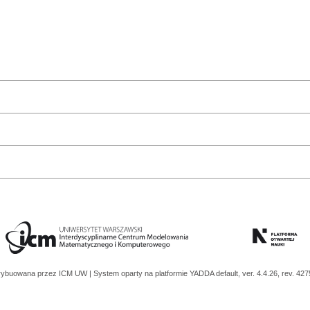
trybuowana przez
ICM UW
| System oparty na platformie
YADDA
default, ver. 4.4.26, rev. 42