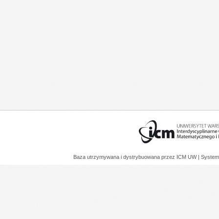
Baza utrzymywana i dystrybuowana przez
ICM UW
| System