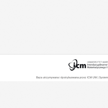
Baza utrzymywana i dystrybuowana przez
ICM UW
| System