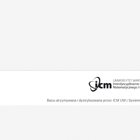
Baza utrzymywana i dystrybuowana przez
ICM UW
| System