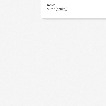
Role
autor
(szukaj)