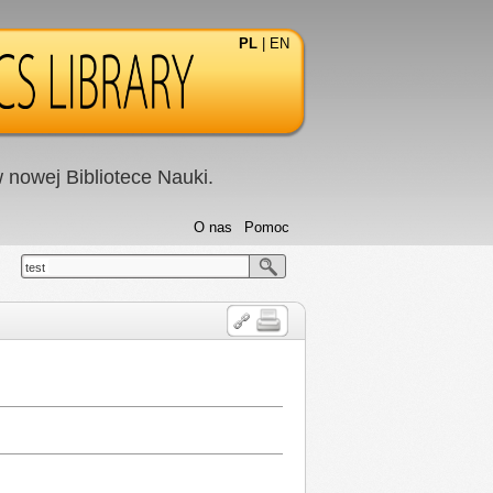
PL
|
EN
nowej Bibliotece Nauki.
O nas
Pomoc
test