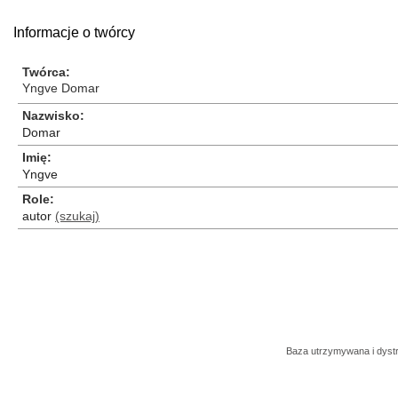
Informacje o twórcy
Twórca
Yngve Domar
Nazwisko
Domar
Imię
Yngve
Role
autor
(szukaj)
Baza utrzymywana i dys