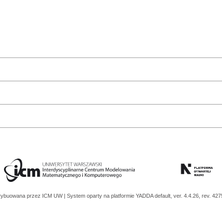
trybuowana przez
ICM UW
| System oparty na platformie
YADDA
default, ver. 4.4.26, rev. 42