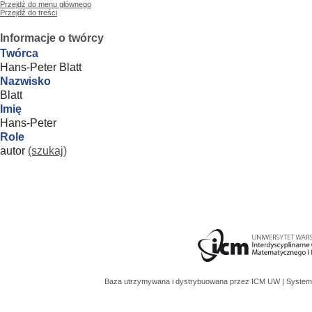
Przejdź do menu głównego
Przejdź do treści
Informacje o twórcy
Twórca
Hans-Peter Blatt
Nazwisko
Blatt
Imię
Hans-Peter
Role
autor
(szukaj)
Baza utrzymywana i dystrybuowana przez
ICM UW
| System