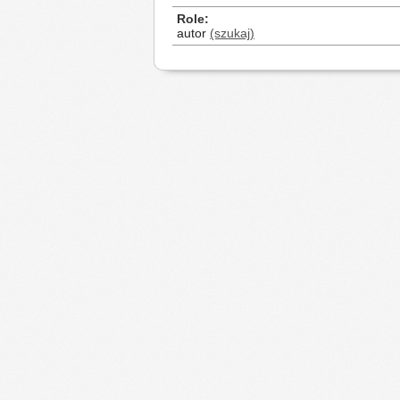
Role
autor
(szukaj)