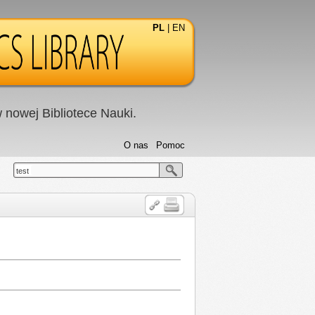
PL
|
EN
nowej Bibliotece Nauki.
O nas
Pomoc
test