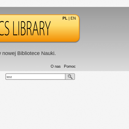
PL
|
EN
nowej Bibliotece Nauki.
O nas
Pomoc
test