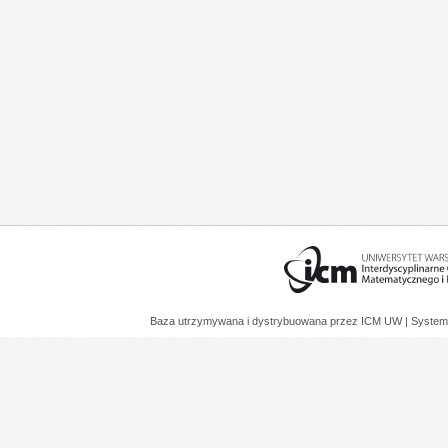
Baza utrzymywana i dystrybuowana przez
ICM UW
| System