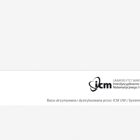
Baza utrzymywana i dystrybuowana przez
ICM UW
| System