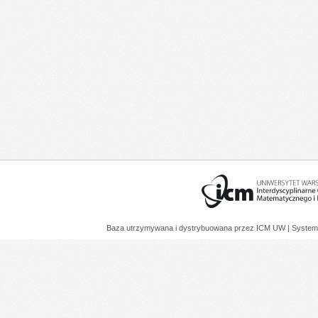
Baza utrzymywana i dystrybuowana przez
ICM UW
| System