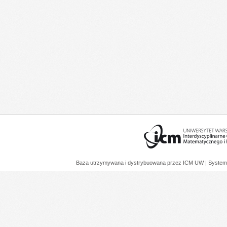
Baza utrzymywana i dystrybuowana przez
ICM UW
| System