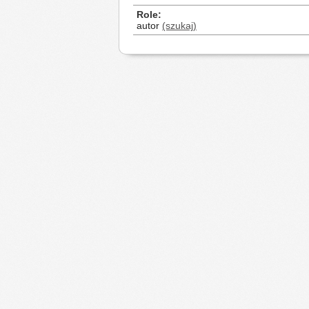
Role
autor
(szukaj)