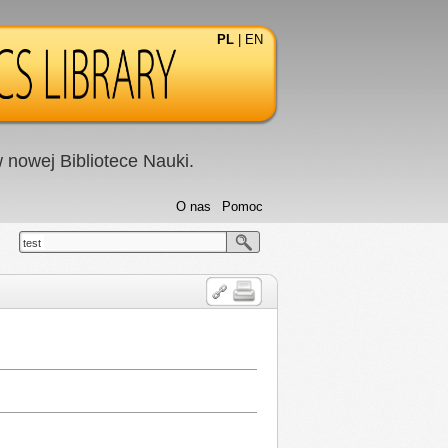
PL
|
EN
nowej Bibliotece Nauki.
O nas
Pomoc
test