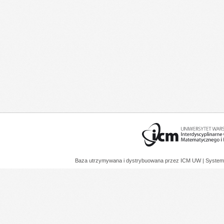
Baza utrzymywana i dystrybuowana przez
ICM UW
| System