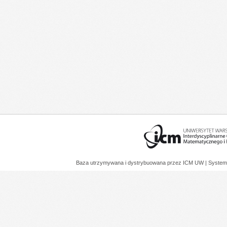
Baza utrzymywana i dystrybuowana przez
ICM UW
| System