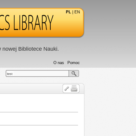
PL
|
EN
nowej Bibliotece Nauki.
O nas
Pomoc
test