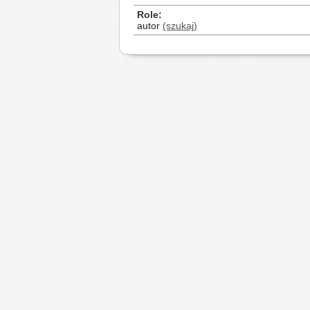
Role
autor
(szukaj)