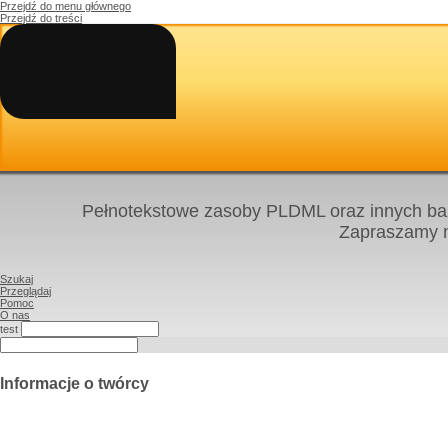
Przejdź do menu głównego
Przejdź do treści
Pełnotekstowe zasoby PLDML oraz innych baz
Zapraszamy
Szukaj
Przeglądaj
Pomoc
O nas
test
Informacje o twórcy