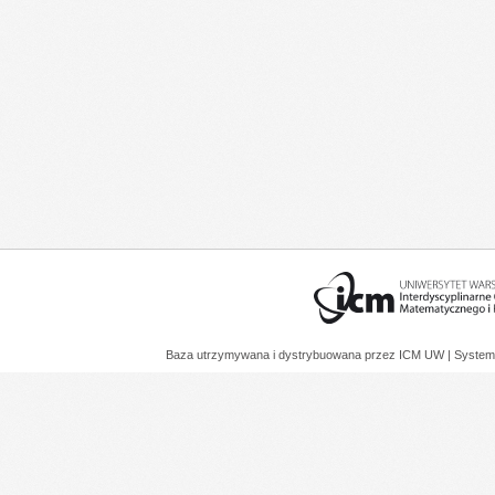
Baza utrzymywana i dystrybuowana przez
ICM UW
| System