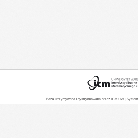
Baza utrzymywana i dystrybuowana przez
ICM UW
| System